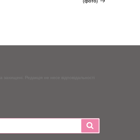
(фото)
 захищені. Редакція не несе відповідальності
Шукати