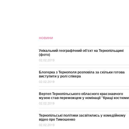
НОВИНИ
Унікальний географічний об’єкт на Тернопільщині
(фото)
02.02.2019
Блогерка з Тернополя розповіла за скільки готова
виступити у ролі спікера
02.02.2019
Вертеп Тернопільського обласного краєзнавчого
музею став переможцем у номінації “Кращі костюми
02.02.2019
Тернопільські політики засвітились у комедійному
відео про Тимошенко
02.02.2019