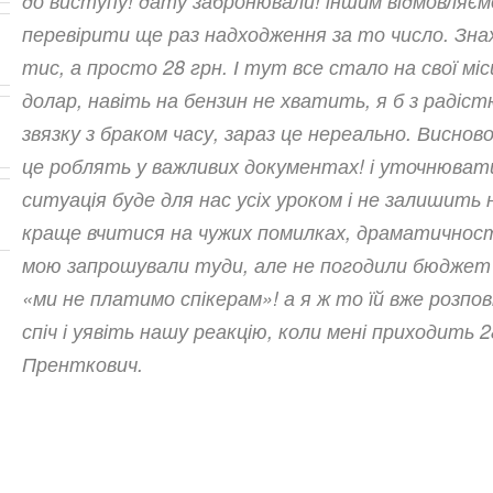
до виступу! дату забронювали! іншим відмовляєм
перевірити ще раз надходження за то число. Знах
тис, а просто 28 грн. І тут все стало на свої місц
долар, навіть на бензин не хватить, я б з раді
звязку з браком часу, зараз це нереально. Виснов
це роблять у важливих документах! і уточнювати 
ситуація буде для нас усіх уроком і не залишить 
краще вчитися на чужих помилках, драматичності
мою запрошували туди, але не погодили бюджет н
«ми не платимо спікерам»! а я ж то їй вже розпові
спіч і уявіть нашу реакцію, коли мені приходить 2
Пренткович.