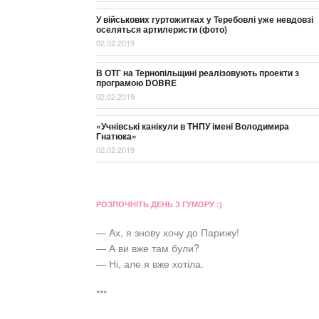
У військових гуртожитках у Теребовлі уже невдовзі
оселяться артилеристи (фото)
02.02.2019
В ОТГ на Тернопільщині реалізовують проекти з
програмою DOBRE
02.02.2019
«Учнівські канікули в ТНПУ імені Володимира
Гнатюка»
02.02.2019
РОЗПОЧНІТЬ ДЕНЬ З ГУМОРУ :)
— Ах, я знову хочу до Парижу!
— А ви вже там були?
— Ні, але я вже хотіла.
***