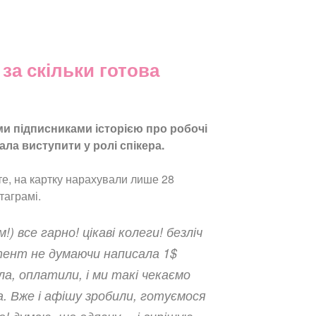
за скільки готова
ми підписниками історією про робочі
ала виступити у ролі спікера.
те, на картку нарахували лише 28
таграмі.
) все гарно! цікаві колеги! безліч
тент не думаючи написала 1$
ла, оплатили, і ми такі чекаємо
. Вже і афішу зробили, готуємося