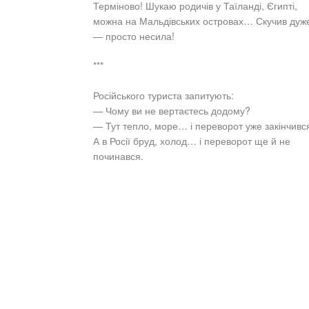
Терміново! Шукаю родичів у Таїланді, Єгипті,
можна на Мальдівських островах… Скучив дуж
— просто несила!
***
Російського туриста запитують:
— Чому ви не вертаєтесь додому?
— Тут тепло, море… і переворот уже закінчивс
А в Росії бруд, холод… і переворот ще й не
починався.