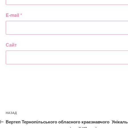
E-mail
*
Сайт
Навігація
Попередній
НАЗАД
записів
запис:
Вертеп Тернопільського обласного краєзнавчого
Унікаль