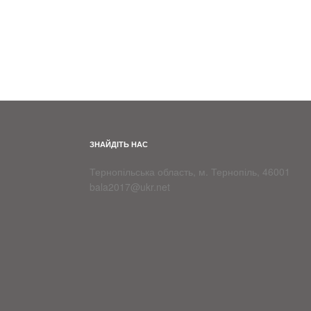
ЗНАЙДІТЬ НАС
Тернопільська область, м. Тернопіль, 46001
bala2017@ukr.net