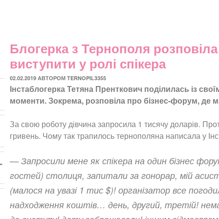
Блогерка з Тернополя розповіла 
виступити у ролі спікера
ОПУБЛІКОВАНО
02.02.2019
АВТОРОМ
TERNOPIL3355
Інстаблогерка Тетяна Пренткович поділилась із свої
моменти. Зокрема, розповіла про бізнес-форум, де м
За свою роботу дівчина запросила 1 тисячу доларів. Про
гривень. Чому так трапилось тернополяна написала у Інс
— Запросили мене як спікера на один бізнес форум!
”
гостей) столиця, запитали за гонорар, мій асис
(малося на увазі 1 тис $)! організатор все погоди
надходження коштів… день, другий, третій! нема