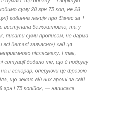
о! думаю, що одягну… і вирішую
одимо суму 28 грн 75 коп, не 28
я!) годинна лекція про бізнес за 1
стю виступала безкоштовно, та у
ок, писати суми прописом, не дарма
всі деталі завчасно!) хай ця
неприємного післясмаку. І так,
 ситуації додало те, що й подругу
а її гонорар, оперуючи це фразою
ла, що чекаю від них гроші за свій
8 грн і 75 копійок, — написала