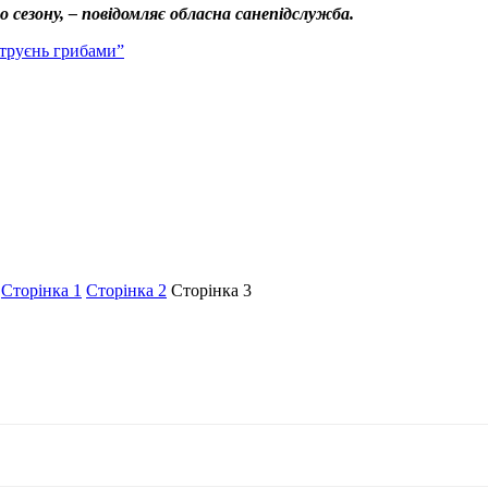
 сезону, – повідомляє обласна санепідслужба.
отруєнь грибами”
Сторінка
1
Сторінка
2
Сторінка
3