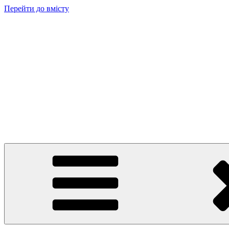
Перейти до вмісту
Балабончик
Новини Тернополя та Тернопільщини