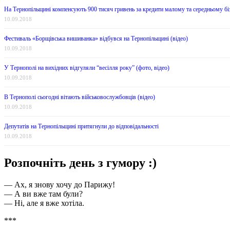
На Тернопільщині компенсують 900 тисяч гривень за кредити малому та середньому біз
10.09.2018
Фестиваль «Борщівська вишиванка» відбувся на Тернопільщині (відео)
10.09.2018
У Тернополі на вихідних відгуляли “весілля року” (фото, відео)
10.09.2018
В Тернополі сьогодні вітають військовослужбовців (відео)
10.09.2018
Депутатів на Тернопільщині притягнули до відповідальності
10.09.2018
Розпочніть день з гумору :)
— Ах, я знову хочу до Парижу!
— А ви вже там були?
— Ні, але я вже хотіла.
***