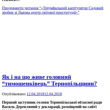
Продовжити читання
“«Тріумфальний капітулятор Садовий
зробив зі Львова центр світової проституції»”
Як і на що живе головний
“тимошенківець” Тернопільщини?
Опубліковано
12.04.2018
12.04.2018
Перший заступник голови Тернопільської обласної ради
Василь Деревляний у декларації, розміщеній на сайті