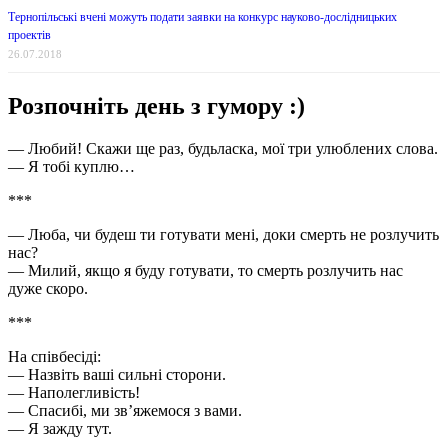
Тернопільські вчені можуть подати заявки на конкурс науково-дослідницьких
проектів
26.07.2018
Розпочніть день з гумору :)
— Любий! Скажи ще раз, будьласка, мої три улюблених слова.
— Я тобі куплю…
***
— Люба, чи будеш ти готувати мені, доки смерть не розлучить
нас?
— Милий, якщо я буду готувати, то смерть розлучить нас
дуже скоро.
***
На співбесіді:
— Назвіть ваші сильні сторони.
— Наполегливість!
— Спасибі, ми зв’яжемося з вами.
— Я зажду тут.