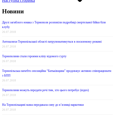
Наступна сторінка
Новини
Друзі загиблого юнака з Тернополя розповіли подробиці смертельної бійки біля
клубу
26.07.2018
Автошляхи Тернопільської області патрулюватимуться в посиленому режимі
26.07.2018
Тернополяни стали героями кліпу відомого гурту
26.07.2018
Тернопільська начебто опозиційна “Батьківщина” продовжує активно співпрацювати
з БПП
26.07.2018
Тернополяни можуть передати речі тим, хто цього потребує (відео)
26.07.2018
На Тернопільщині мама передавала сину до в’язниці наркотики
26.07.2018