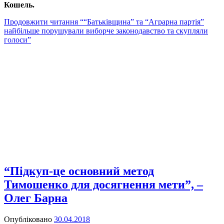
Кошель.
Продовжити читання
““Батьківщина” та “Аграрна партія”
найбільше порушували виборче законодавство та скупляли
голоси”
“Підкуп-це основний метод
Тимошенко для досягнення мети”, –
Олег Барна
Опубліковано
30.04.2018