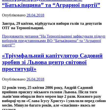
“Батьківщина” та “Аграрної партії”
Опубліковано
28.04.2018
Завтра, 29 квітня, відбудуться вибори голів та депутатів
ОТГ на Тернопільщині.
Продовжити читання
“На Тернопільщині зафіксували підкуп
виборців представниками ВО “Батьківщина” та “Аграрної
партії””
«Тріумфальний капітулятор Садовий
зробив зі Львова центр світової
проституції»
Опубліковано
26.04.2018
12 років тому, 25 квітня 2006 року, Андрій Садовий
прийняв присягу міського голови Львова. Після того
львів’яни обирали його мером іще 2 рази. Кожного разу
виборці чули «Слава Ісусу Христу» і уявляли перед собою
месію. Минуло багато років, але «спасіння» якось не
сталося…