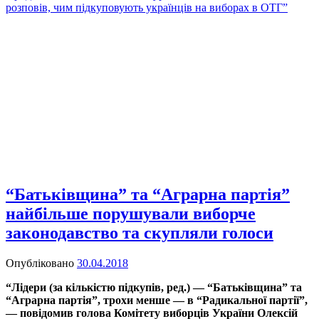
розповів, чим підкуповують українців на виборах в ОТГ”
“Батьківщина” та “Аграрна партія”
найбільше порушували виборче
законодавство та скупляли голоси
Опубліковано
30.04.2018
“Лідери (за кількістю підкупів, ред.) — “Батьківщина” та
“Аграрна партія”, трохи менше — в “Радикальної партії”,
— повідомив голова Комітету виборців України Олексій