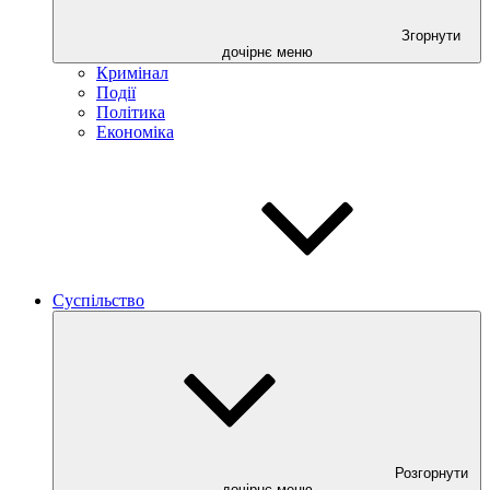
Згорнути
дочірнє меню
Кримінал
Події
Політика
Економіка
Суспільство
Розгорнути
дочірнє меню