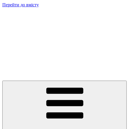
Перейти до вмісту
Балабончик
Новини Тернополя та Тернопільщини