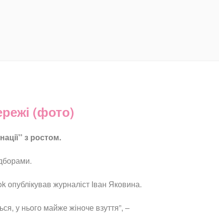
ережі (фото)
нації” з ростом.
ідборами.
ok опублікував журналіст Іван Яковина.
ся, у нього майже жіноче взуття”, –