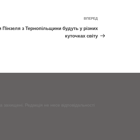
ВПЕРЕД
Наступний
запис
 Пінзеля з Тернопільщини будуть у різних
куточках світу
 захищені. Редакція не несе відповідальності