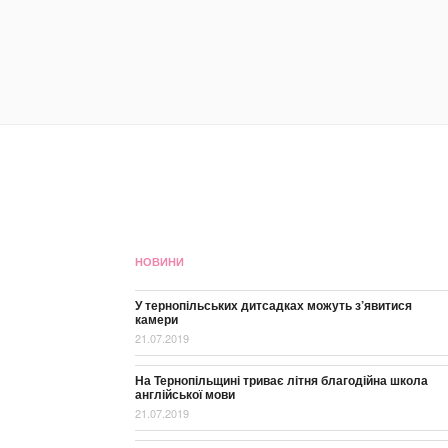
НОВИНИ
У тернопільських дитсадках можуть з’явитися
камери
21.07.2019
На Тернопільщині триває літня благодійна школа
англійської мови
21.07.2019