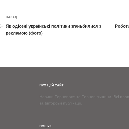
Навігація
Попередній
НАЗАД
записів
запис:
Як одіозні українські політики зганьбилися з
Роботи
рекламою (фото)
ПРО ЦЕЙ САЙТ
Новини Тернополя та Тернопільщини. Всі права
за aвторські публікації.
ПОШУК