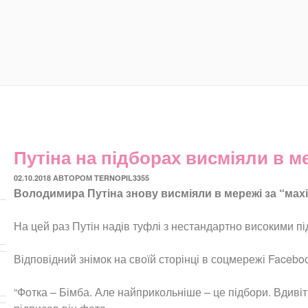
Путіна на підборах висміяли в м
ОПУБЛІКОВАНО
02.10.2018
АВТОРОМ
TERNOPIL3355
Володимира Путіна знову висміяли в мережі за “махі
На цей раз Путін надів туфлі з нестандартно високими п
Відповідний знімок на своїй сторінці в соцмережі Facebo
“Фотка – Бімба. Але найприкольніше – це підбори. Вдивіть