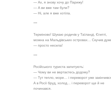
— Ах, я знову хочу до Парижу!
— А ви вже там були?
— Ні, але я вже хотіла.
***
Терміново! Шукаю родичів у Таїланді, Єгипті,
можна на Мальдівських островах… Скучив дуж
— просто несила!
***
Російського туриста запитують:
— Чому ви не вертаєтесь додому?
— Тут тепло, море… і переворот уже закінчивс
А в Росії бруд, холод… і переворот ще й не
починався.