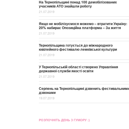
На Тернопільщині понад 100 демобілізованих
учасників АТО знайшли роботу
21.07.2019
Якщо не мобілізуємося можемо – втратити Україну:
20% набирає Опозиційна платформа – За життя
21.07.2019
Тернопільщина готується до міжнародного
ювілейного фестивалю лемківської культури
21.07.2019
У Тернопільській області створено Управління
державної служби якості освіти
21.07.2019
Серпень на Тернопільщині дзвенить фестивальним
дзвонами
19.07.2019
РОЗПОЧНІТЬ ДЕНЬ З ГУМОРУ :)