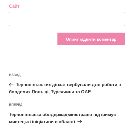
Сайт
Навігація
Попередній
НАЗАД
записів
запис:
Тернопільських дівчат вербували для роботи в
борделях Польщі, Туреччини та ОАЕ
Наступний
ВПЕРЕД
запис
Тернопільська облдержадміністрація підтримує
мистецькі ініціативи в області