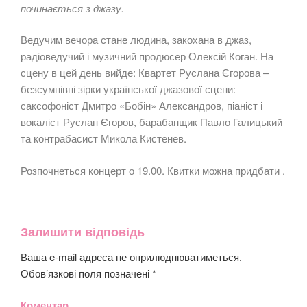
починається з джазу.
Ведучим вечора стане людина, закохана в джаз,
радіоведучий і музичний продюсер Олексій Коган. На
сцену в цей день вийде: Квартет Руслана Єгорова –
безсумнівні зірки української джазової сцени:
саксофоніст Дмитро «Бобін» Александров, піаніст і
вокаліст Руслан Єгоров, барабанщик Павло Галицький
та контрабасист Микола Кистенев.
Розпочнеться концерт о 19.00. Квитки можна придбати .
Залишити відповідь
Ваша e-mail адреса не оприлюднюватиметься.
Обов’язкові поля позначені
*
Коментар