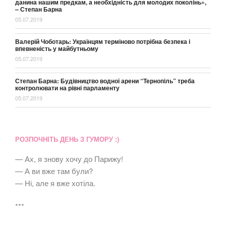
данина нашим предкам, а необхідність для молодих поколінь»,
– Степан Барна
05.07.2019
Валерій Чоботарь: Українцям терміново потрібна безпека і
впевненість у майбутньому
05.07.2019
Степан Барна: Будівництво водної арени “Тернопіль” треба
контролювати на рівні парламенту
05.07.2019
РОЗПОЧНІТЬ ДЕНЬ З ГУМОРУ :)
— Ах, я знову хочу до Парижу!
— А ви вже там були?
— Ні, але я вже хотіла.
***