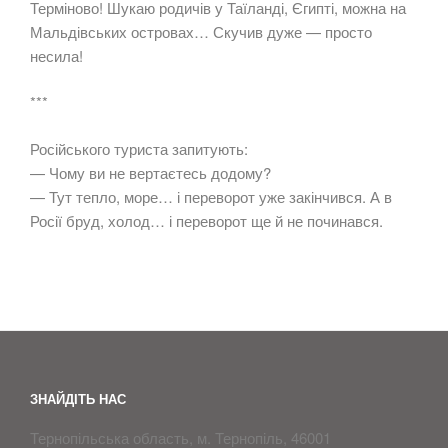
Терміново! Шукаю родичів у Таїланді, Єгипті, можна на
Мальдівських островах… Скучив дуже — просто
несила!
***
Російського туриста запитують:
— Чому ви не вертаєтесь додому?
— Тут тепло, море… і переворот уже закінчився. А в
Росії бруд, холод… і переворот ще й не починався.
ЗНАЙДІТЬ НАС
Тернопільська область, м. Тернопіль, 46001