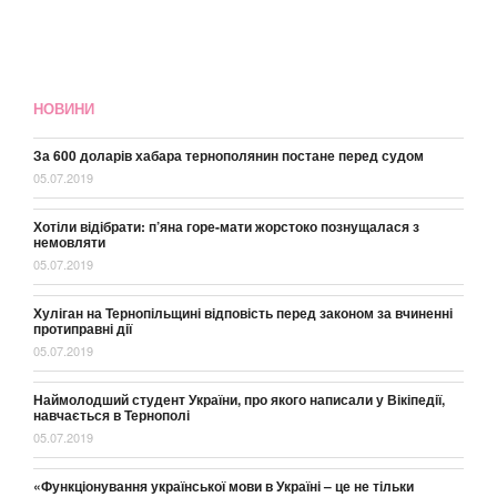
НОВИНИ
За 600 доларів хабара тернополянин постане перед судом
05.07.2019
Хотіли відібрати: п’яна горе-мати жорстоко познущалася з
немовляти
05.07.2019
Хуліган на Тернопільщині відповість перед законом за вчиненні
протиправні дії
05.07.2019
Наймолодший студент України, про якого написали у Вікіпедії,
навчається в Тернополі
05.07.2019
«Функціонування української мови в Україні – це не тільки