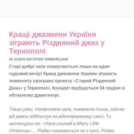
Кращі джазмени України
зіграють Різдвяний джаз у
Тернополі
ОПУБЛІКОВАНО
24.10.2018
АВТОРОМ
TERNOPIL3355
Старі добрі часи повертаються лише на один
чудовий вечір! Кращі джазмени України зіграють
знамениту програму проекту «Старий Різдвяний
Джаз» у Тернополі. Концерт відбудеться 24 грудня в
обласному драмтеатрі.
Тільки уяви. Напівтемна зала, таємнича тиша, світло
від рампи відблискує на відполірованому саксі. Ти
заплющуєш очі. «Have yourself a Merry Little
Christmas»… Різдво починається не з куті. Різдво