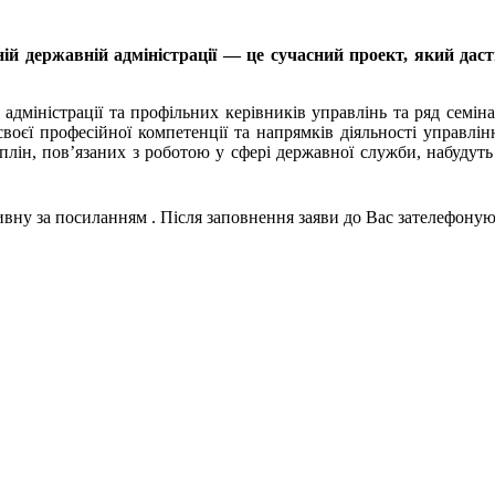
й державній адміністрації — це сучасний проект, який даст
дміністрації та профільних керівників управлінь та ряд семінар
воєї професійної компетенції та напрямків діяльності управлі
лін, пов’язаних з роботою у сфері державної служби, набудуть
тивну за посиланням
. Після заповнення заяви до Вас зателефоную