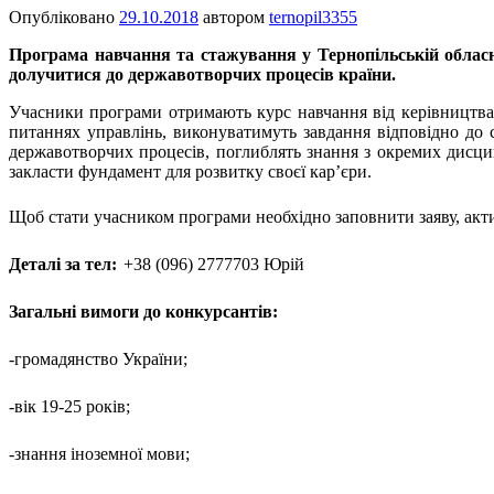
Опубліковано
29.10.2018
автором
ternopil3355
Програма навчання та стажування у Тернопільській обласні
долучитися до державотворчих процесів країни.
Учасники програми отримають курс навчання від керівництва а
питаннях управлінь, виконуватимуть завдання відповідно до с
державотворчих процесів, поглиблять знання з окремих дисцип
закласти фундамент для розвитку своєї кар’єри.
Щоб стати учасником програми необхідно заповнити заяву, ак
Деталі за тел:
+38 (096) 2777703 Юрій
Загальні вимоги до конкурсантів:
-громадянство України;
-вік 19-25 років;
-знання іноземної мови;