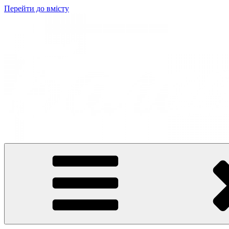
Перейти до вмісту
Балабончик
Новини Тернополя та Тернопільщини