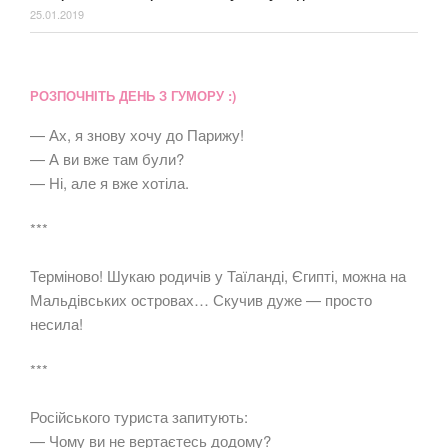
25.01.2019
РОЗПОЧНІТЬ ДЕНЬ З ГУМОРУ :)
— Ах, я знову хочу до Парижу!
— А ви вже там були?
— Ні, але я вже хотіла.
***
Терміново! Шукаю родичів у Таїланді, Єгипті, можна на
Мальдівських островах… Скучив дуже — просто
несила!
***
Російського туриста запитують:
— Чому ви не вертаєтесь додому?