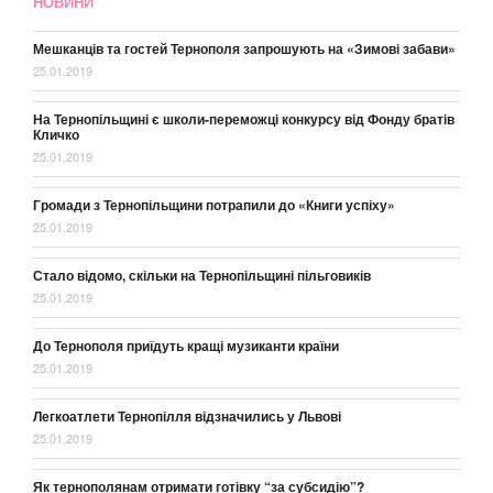
НОВИНИ
Мешканців та гостей Тернополя запрошують на «Зимові забави»
25.01.2019
На Тернопільщині є школи-переможці конкурсу від Фонду братів
Кличко
25.01.2019
Громади з Тернопільщини потрапили до «Книги успіху»
25.01.2019
Стало відомо, скільки на Тернопільщині пільговиків
25.01.2019
До Тернополя приїдуть кращі музиканти країни
25.01.2019
Легкоатлети Тернопілля відзначились у Львові
25.01.2019
Як тернополянам отримати готівку “за субсидію”?