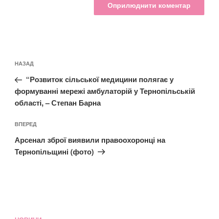
Навігація
Попередній
НАЗАД
записів
запис:
“Розвиток сільської медицини полягає у
формуванні мережі амбулаторій у Тернопільській
області, – Степан Барна
Наступний
ВПЕРЕД
запис
Арсенал зброї виявили правоохоронці на
Тернопільщині (фото)