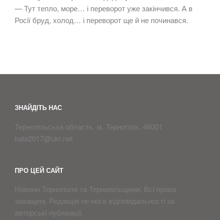
— Тут тепло, море… і переворот уже закінчився. А в
Росії бруд, холод… і переворот ще й не починався.
ЗНАЙДІТЬ НАС
Тернопільська область, м. Тернопіль, 46001
bala2017@ukr.net
ПРО ЦЕЙ САЙТ
Новини Тернополя та Тернопільщини. Всі права
захищені. Редакція не несе відповідальності за
aвторські публікації.