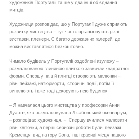
художників Португалії та ще у два інші об’єднання
митців.
Художниця розповідає, що у Португалії дуже сприяють
розвитку мистецтва – тут часто організовують різні
виставки, пленери. Є багато державних галерей, де
можна виставлятися безкоштовно.
Чимало будівель у Португалії оздоблені азулежу –
розмальованою глиняною плиткою зазвичай квадратної
форми. Спершу на цій плитці створюють малюнки –
різні пейзажі, натюрморти, історичні події, потім її
випалюють і вже тоді декорують нею будинок.
– Я навчалася цього мистецтва у професорки Анни
Дуарте, яка розмальовувала Лісабонський океанаріум,
– розповідає художниця. – Спершу вчилася малювати
різні квіточки, а перші серйозні роботи були пейзажі
Кременця, вид на гору Бона, інші красиві місця нашого