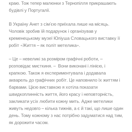
краю. Тож тепер малюнки з Тернопілля прикрашають
будівлі у Португалії.
В Україну Анет з сім’єю приїхала лише на місяць.
Чоловік зробив їй подарунок і організував у
кременецькому музеї Юліуша Словацького виставку її
робіт «Життя – як політ метелика».
– Це – невеликі за розміром графічні роботи, –
розповідає мисткиня. – Вони виконані і лінією, і
крапкою. Також я експериментувала і додавала
акварель до графічних робіт. Це наповнило їх життям і
барвами. Цією виставкою я хотіла показати
швидкоплинність життя, його красу і неповторність,
закликати усіх любити кожну мить. Адже метелики
живуть недовго – кілька тижнів, а є й такі, що лише один
день. Тому кожному з нас потрібно задуматися над тим,
як дорожити часом.