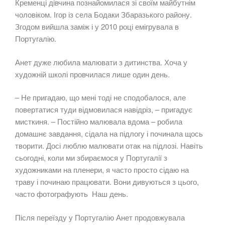
Кременці дівчина познайомилася зі своїм майбутнім
чоловіком. Ігор із села Бодаки Збаразького району.
Згодом вийшла заміж і у 2010 році емігрувала в
Португалію.
Анет дуже любила малювати з дитинства. Хоча у
художній школі провчилася лише один день.
– Не пригадаю, що мені тоді не сподобалося, але
повертатися туди відмовилася навідріз, – пригадує
мисткиня. – Постійно малювала вдома – робила
домашнє завдання, сідала на підлогу і починала щось
творити. Досі люблю малювати отак на підлозі. Навіть
сьогодні, коли ми збираємося у Португалії з
художниками на пленери, я часто просто сідаю на
траву і починаю працювати. Вони дивуються з цього,
часто фотографують Наш день.
Після переїзду у Португалію Анет продовжувала