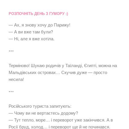
РОЗПОЧНІТЬ ДЕНЬ З ГУМОРУ :)
— Ах, я знову хочу до Парижу!
— А ви вже там були?
— Ні, але я вже хотіла.
***
Терміново! Шукаю родичів у Таїланді, Єгипті, можна на
Мальдівських островах… Скучив дуже — просто
несила!
***
Російського туриста запитують:
— Чому ви не вертаєтесь додому?
— Тут тепло, море… і переворот уже закінчився. А в
Росії бруд, холод… і переворот ще й не починався.