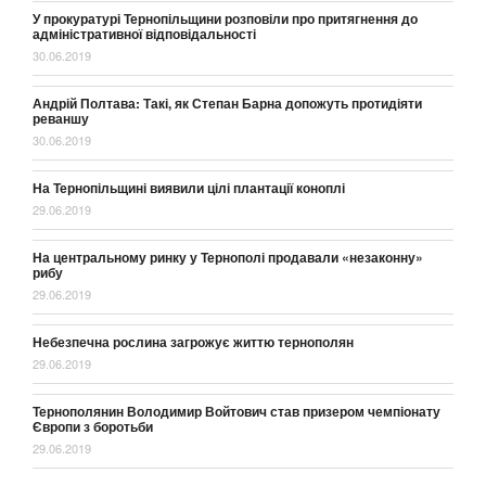
У прокуратурі Тернопільщини розповіли про притягнення до
адміністративної відповідальності
30.06.2019
Андрій Полтава: Такі, як Степан Барна допожуть протидіяти
реваншу
30.06.2019
На Тернопільщині виявили цілі плантації коноплі
29.06.2019
На центральному ринку у Тернополі продавали «незаконну»
рибу
29.06.2019
Небезпечна рослина загрожує життю тернополян
29.06.2019
Тернополянин Володимир Войтович став призером чемпіонату
Європи з боротьби
29.06.2019