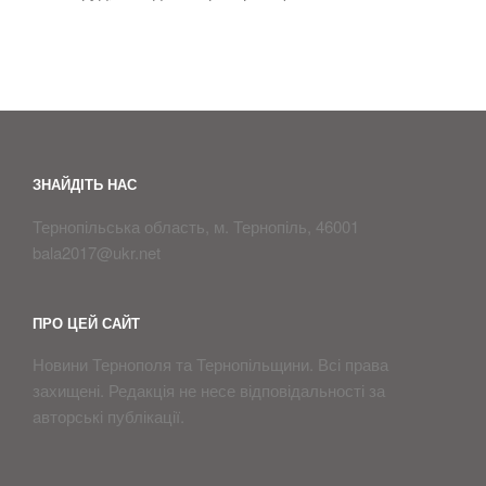
ЗНАЙДІТЬ НАС
Тернопільська область, м. Тернопіль, 46001
bala2017@ukr.net
ПРО ЦЕЙ САЙТ
Новини Тернополя та Тернопільщини. Всі права
захищені. Редакція не несе відповідальності за
aвторські публікації.