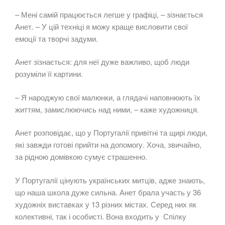
– Мені самій працюється легше у графіці, – зізнається
Анет. – У цій техніці я можу краще висловити свої
емоції та творчі задуми.
Анет зізнається: для неї дуже важливо, щоб люди
розуміли її картини.
– Я народжую свої малюнки, а глядачі наповнюють їх
життям, замислюючись над ними, – каже художниця.
Анет розповідає, що у Португалії привітні та щирі люди,
які завжди готові прийти на допомогу. Хоча, звичайно,
за рідною домівкою сумує страшенно.
У Португалії цінують українських митців, адже знають,
що наша школа дуже сильна. Анет брала участь у 36
художніх виставках у 13 різних містах. Серед них як
колективні, так і особисті. Вона входить у Спілку