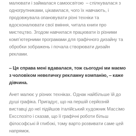
малювати і займалася самоосвітою – спілкувалася з
одногрупниками, цікавилася, чого їх навчають, і
продовжувала опановувати різні техніки та
вдосконалювати свої вміння, читала книги про
мистецтво. Згодом навчилася працювати із різними
комп’ютерними програмами для графічного дизайну та
обробки зображень і почала створювати дизайн
реклами.
– Ця справа мені вдавалася, тож сьогодні ми маємо
з чоловіком невеличку рекламну компанію, – каже
дівчина.
Анет малює у різних техніках. Однак найбільше їй до
душі графіка. Пригадує, що на першій серйозній
виставці до неї підійшов італійський художник Массімо
Ексспозіто і сказав, що її графічні роботи більш
філософські й глибокі, тому варто розвивати саме цей
напрямок.