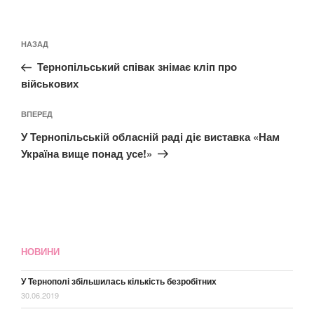
Навігація
Попередній
НАЗАД
записів
запис:
Тернопільський співак знімає кліп про
військових
Наступний
ВПЕРЕД
запис
У Тернопільській обласній раді діє виставка «Нам
Україна вище понад усе!»
НОВИНИ
У Тернополі збільшилась кількість безробітних
30.06.2019