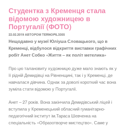
Студентка з Кременця стала
відомою художницею в
Португалії (ФОТО)
ОПУБЛІКОВАНО
22.02.2019
АВТОРОМ
TERNOPIL3355
Нещодавно у музеї Юліуша Словацького, що в
Кременці, відбулося відкриття виставки графічних
робіт Анет Собко «Життя – як політ метелика»
Про цю талановиту художницю дуже мало знають як у
її рідній Демидівці на Рівненщині, так і у Кременці, де
навчалася дівчина. Однак за доволі короткий час вона
зуміла стати відомою у Португалії.
Анет – 27 років. Вона закінчила Демидівський ліцей і
вступила у Кременецький обласний гуманітарно-
педагогічний інститут ім.Тараса Шевченка на
спеціальність «Образотворче мистецтво». Саме у