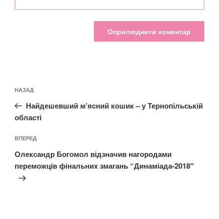
Навігація
Попередній
НАЗАД
записів
запис:
Найдешевший м’ясний кошик – у Тернопільській
області
Наступний
ВПЕРЕД
запис
Олександр Богомол відзначив нагородами
переможців фінальних змагань “Динаміада-2018″