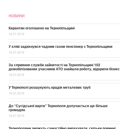
НОВИНИ
Карантин оголошено на Тернопільщині
16.07.2019
У хліві задихнувся чадним газом пенсіонер з Тернопільщини
16.07.2019
За сприяння служби зайнятості на Тернопільщині 102
демобілізованих учасників АТО знайшли роботу, відкрили бізнес
16.07.2019
У Тернополі розшукують крадія металевих труб
16.07.2019
До “Сусідської варти” Тернополя долучається ще більше
громадян
16.07.2019
Тернополяни зможуть самостійно вирахувати, скільки повинні