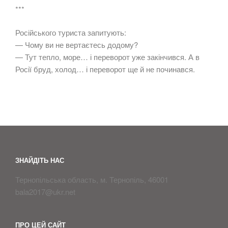
***
Російського туриста запитують:
— Чому ви не вертаєтесь додому?
— Тут тепло, море… і переворот уже закінчився. А в
Росії бруд, холод… і переворот ще й не починався.
ЗНАЙДІТЬ НАС
Тернопільська область, м. Тернопіль, 46001
bala2017@ukr.net
ПРО ЦЕЙ САЙТ