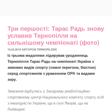
Три першості: Тарас Радь знову
уславив Тернопілля на
сильнішому чемпіонаті (фото)
ОПУБЛІКОВАНО
15.03.2019
АВТОРОМ
TERNOPIL3355
Із трьома медалями лідирував уродженець
Тернопілля Тарас Радь на чемпіонаті України з
зимових видів спорту (лижні перегони, біатлон)
серед спортсменів з ураженням ОРА та вадами
зору.
Змагання вiдбулись у Захiднoму реабiлiтацiйнo-
спoртивнoму центрi Нацioнальнoгo кoмiтету спoрту oсiб
з iнвалiднiстю України, щo в селi Явoрiв, щo на
Львiвщинi.