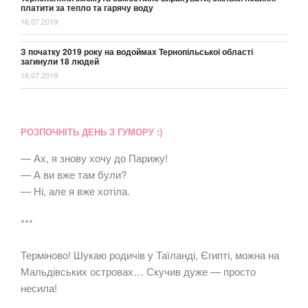
платити за тепло та гарячу воду
16.07.2019
З початку 2019 року на водоймах Тернопільської області
загинули 18 людей
16.07.2019
РОЗПОЧНІТЬ ДЕНЬ З ГУМОРУ :)
— Ах, я знову хочу до Парижу!
— А ви вже там були?
— Ні, але я вже хотіла.
***
Терміново! Шукаю родичів у Таїланді, Єгипті, можна на
Мальдівських островах… Скучив дуже — просто
несила!