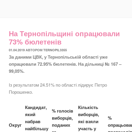
На Тернопільщині опрацювали
73% бюлетенів
ОПУБЛІКОВАНО
01.04.2019
АВТОРОМ
TERNOPIL3355
За даними ЦВК, у Тернопільській області уже
опрацювали 72.95% бюлетенів. На дільниці № 167 –
99,05%.
Із результатом 24.51% по області лідирує Петро
Порошенко.
Кандидат,
Кількість
% голосів
який
виборців,
виборців,
%
набрав
які взяли
Округ
поданих
опрацьова
найбільшу
участь у