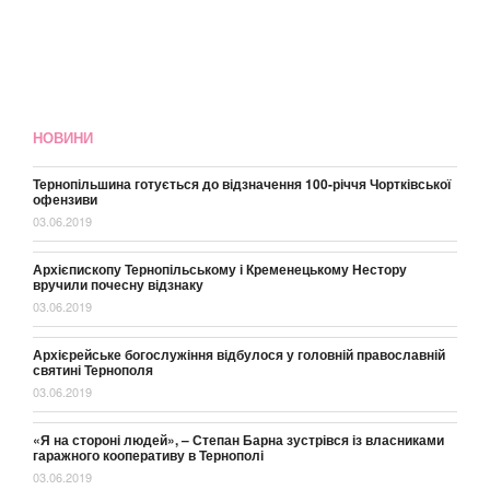
НОВИНИ
Тернопільшина готується до відзначення 100-річчя Чортківської
офензиви
03.06.2019
Архієпископу Тернопільському і Кременецькому Нестору
вручили почесну відзнаку
03.06.2019
Архієрейське богослужіння відбулося у головній православній
святині Тернополя
03.06.2019
«Я на стороні людей», – Степан Барна зустрівся із власниками
гаражного кооперативу в Тернополі
03.06.2019