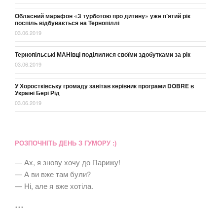
Обласний марафон «З турботою про дитину» уже п’ятий рік
поспіль відбувається на Тернопіллі
03.06.2019
Тернопільські МАНівці поділилися своїми здобутками за рік
03.06.2019
У Хоростківську громаду завітав керівник програми DOBRE в
Україні Бері Рід
03.06.2019
РОЗПОЧНІТЬ ДЕНЬ З ГУМОРУ :)
— Ах, я знову хочу до Парижу!
— А ви вже там були?
— Ні, але я вже хотіла.
***