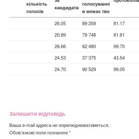
за
протоколі
кількість
голосуванні
кандидата
голосів
в межах тво
26.05
89 258
81.17
20.89
79 748
81.81
26.66
62 480
69.70
24.53
37 375
43.54
24.70
90 529
99.05
Залишити відповідь
Ваша e-mail адреса не оприлюднюватиметься.
Обов’язкові поля позначені
*