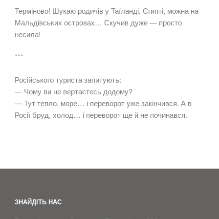
Терміново! Шукаю родичів у Таїланді, Єгипті, можна на
Мальдівських островах… Скучив дуже — просто
несила!
***
Російського туриста запитують:
— Чому ви не вертаєтесь додому?
— Тут тепло, море… і переворот уже закінчився. А в
Росії бруд, холод… і переворот ще й не починався.
ЗНАЙДІТЬ НАС