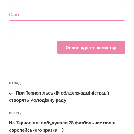
Сайт
Навігація
Попередній
НАЗАД
записів
запис:
При Тернопільській облдержадміністрації
створять молодіжну раду
Наступний
ВПЕРЕД
запис
На Тернопіллі побудували 28 футбольних полів
європейського зразка