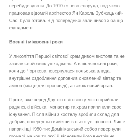
перебудовувати. До 1910-го нова споруда, над якою
працював відомий архітектор Ян Кароль Зубжицький-
Сас, була готова. Від попередньої залишився хіба що
фундамент
Воєнні і міжвоєнні роки
У лихоліття Першої світової храм дивом вистояв та не
зазнав серйозних ушкоджень. А в післявоєнні роки,
коли до Чорткова повернулася польська влада,
внутрішнє оздоблення доповнив оновлений вівтар та
амвон (місце для проповіді), а також новий орган.
Проте, вже перед Другою світовою у місто прийшли
радянські війська і монастир та храм припинили своє
існування. Після війни з костелу зробили склад для
добрив, попередньо вивізши із нього усі цінності. Лише
наприкінці 1980-тих Домініканський собор повернули
громаді, на кошти якої й відновили його внутрішнє