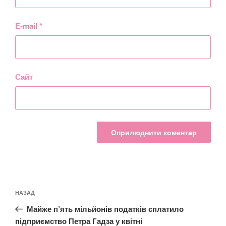
E-mail
*
Сайт
Навігація
Попередній
НАЗАД
записів
запис:
Майже п’ять мільйонів податків сплатило
підприємство Петра Гадза у квітні