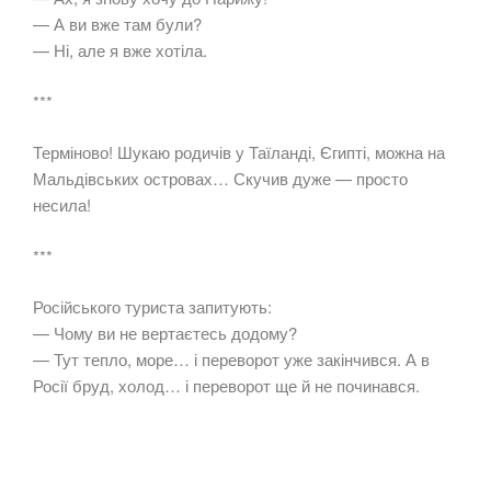
— А ви вже там були?
— Ні, але я вже хотіла.
***
Терміново! Шукаю родичів у Таїланді, Єгипті, можна на
Мальдівських островах… Скучив дуже — просто
несила!
***
Російського туриста запитують:
— Чому ви не вертаєтесь додому?
— Тут тепло, море… і переворот уже закінчився. А в
Росії бруд, холод… і переворот ще й не починався.