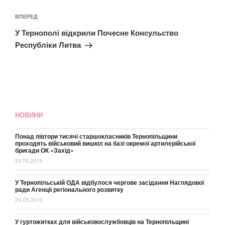
Наступний
ВПЕРЕД
запис
У Тернополі відкрили Почесне Консульство
Республіки Литва
НОВИНИ
Понад півтори тисячі старшокласників Тернопільщини
проходять військовий вишкіл на базі окремої артилерійської
бригади ОК «Захід»
24.05.2019
У Тернопільській ОДА відбулося чергове засідання Наглядової
ради Агенції регіонального розвитку
24.05.2019
У гуртожитках для військовослужбовців на Тернопільщині