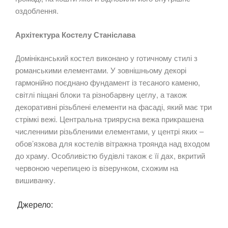
оздоблення.
Архітектура Костелу Станіслава
Домініканський костел виконано у готичному стилі з
романськими елементами. У зовнішньому декорі
гармонійно поєднано фундамент із тесаного каменю,
світлі піщані блоки та різнобарвну цеглу, а також
декоративні різьблені елементи на фасаді, який має три
стрімкі вежі. Центральна триярусна вежа прикрашена
численними різьбленими елементами, у центрі яких –
обов’язкова для костелів вітражна троянда над входом
до храму. Особливістю будівлі також є її дах, вкритий
червоною черепицею із візерунком, схожим на
вишиванку.
Джерело: