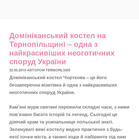
Домініканський костел на
Тернопільщині – одна з
найкрасивіших неоготичних
споруд України
ОПУБЛІКОВАНО
22.05.2019
АВТОРОМ
TERNOPIL3355
Домініканський костел Чорткова – це його
беззаперечна візитівка й одна з найкрасивіших
неоготичних споруд України.
Кам’яні мури святині пережили складні часи, з ними
пов’язано багато історій та легенд. Сьогодні це
діючий храм та усипальниця польської знаті.
Зеленуваті вежі костелу видно практично з будь-
якої точки міста, а таємні ходи й лабіринти під ним