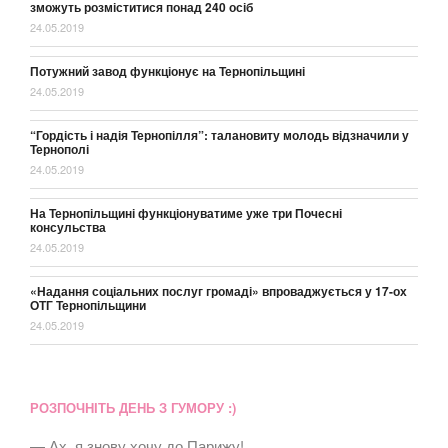
зможуть розміститися понад 240 осіб
24.05.2019
Потужний завод функціонує на Тернопільщині
24.05.2019
“Гордість і надія Тернопілля”: талановиту молодь відзначили у
Тернополі
24.05.2019
На Тернопільщині функціонуватиме уже три Почесні
консульства
24.05.2019
«Надання соціальних послуг громаді» впроваджується у 17-ох
ОТГ Тернопільщини
24.05.2019
РОЗПОЧНІТЬ ДЕНЬ З ГУМОРУ :)
— Ах, я знову хочу до Парижу!