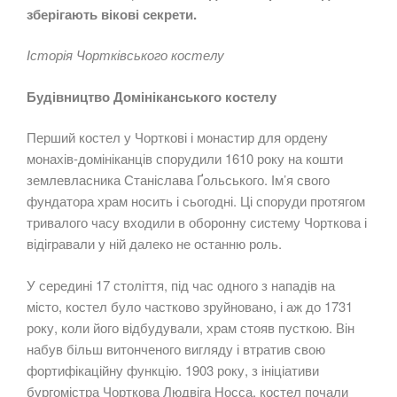
зберігають вікові секрети.
Історія Чортківського костелу
Будівництво Домініканського костелу
Перший костел у Чорткові і монастир для ордену
монахів-домініканців спорудили 1610 року на кошти
землевласника Станіслава Ґольського. Ім’я свого
фундатора храм носить і сьогодні. Ці споруди протягом
тривалого часу входили в оборонну систему Чорткова і
відігравали у ній далеко не останню роль.
У середині 17 століття, під час одного з нападів на
місто, костел було частково зруйновано, і аж до 1731
року, коли його відбудували, храм стояв пусткою. Він
набув більш витонченого вигляду і втратив свою
фортифікаційну функцію. 1903 року, з ініціативи
бургомістра Чорткова Людвіга Носса, костел почали