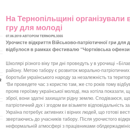
На Тернопільщині організували 
гру для молоді
ОПУБЛІКОВАНО
07.06.2019
АВТОРОМ
TERNOPIL3355
Урочисте відкриття Військово-патріотичної гри для 
відбулося в рамках фестивалю “Чортківська офензив
Школярі різного віку три дні проведуть у в урочищі «Біла
району. Метою табору є розвиток морально-патріотичних
боротьби українського народу за незалежність та територі
2
“Ви проведете час з користю там, же сто років тому відбув
прояв героїзму української молоді, яка хотіла показати, щ
зброї, вони здатні захищати рідну землю. Сподіваюся, що
патріотичний дух і згодом ви візьмете відповідальність 
Україна потребує активних і вірних людей, що готові вест
звертаючись до учасників табору. Після урочистого відкр
неформальній атмосфері з працівниками облдержадмініст