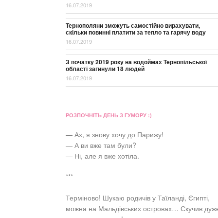
16.07.2019
Тернополяни зможуть самостійно вирахувати,
скільки повинні платити за тепло та гарячу воду
16.07.2019
З початку 2019 року на водоймах Тернопільської
області загинули 18 людей
16.07.2019
РОЗПОЧНІТЬ ДЕНЬ З ГУМОРУ :)
— Ах, я знову хочу до Парижу!
— А ви вже там були?
— Ні, але я вже хотіла.
***
Терміново! Шукаю родичів у Таїланді, Єгипті,
можна на Мальдівських островах… Скучив дуж