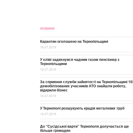
НОВИНИ
Карантин оголошено на Тернопільщині
16.07.2019
У хліві задихнувся чадним газом пенсіонер з
Тернопільщини
16.07.2019
За сприяння служби зайнятості на Тернопільщині 10
демобілізованих учасників АТО знайшли роботу,
відкрили бізнес
16.07.2019
У Тернополі розшукують крадія металевих труб
16.07.2019
До “Сусідської варти” Тернополя долучається ще
більше громадян