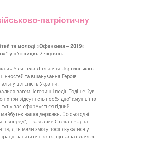
військово-патріотичну
дітей та молоді «Офензива – 2019»
а” у п’ятницю, 7 червня.
вина» біля села Ягільниця Чортківського
 цінностей та вшанування Героїв
альну цілісність України.
алися вагомі історичні події. Тоді це був
о попри відсутність необхідної амуніції та
 тут у вас сформується гідний
за майбутнє нашої держави. Бо сьогодні
и її вперед”, – зазначив Степан Барна,
иття, діти мали змогу поспілкуватися у
рації, запитати про те, що зараз хвилює