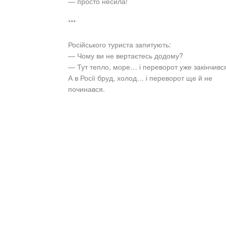
— просто несила!
***
Російського туриста запитують:
— Чому ви не вертаєтесь додому?
— Тут тепло, море… і переворот уже закінчивс
А в Росії бруд, холод… і переворот ще й не
починався.