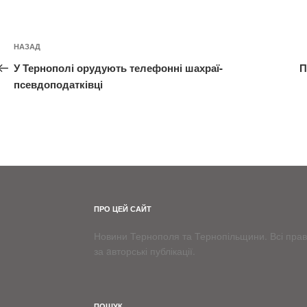
Навігація
Попередній
НАЗАД
записів
запис:
У Тернополі орудують телефонні шахраї-
П
псевдоподатківці
ПРО ЦЕЙ САЙТ
Новини Тернополя та Тернопільщини. Всі права
за aвторські публікації.
ПОШУК