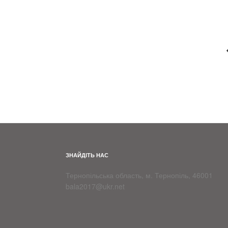
ЗНАЙДІТЬ НАС
Тернопільська область, м. Тернопіль, 46001
bala2017@ukr.net