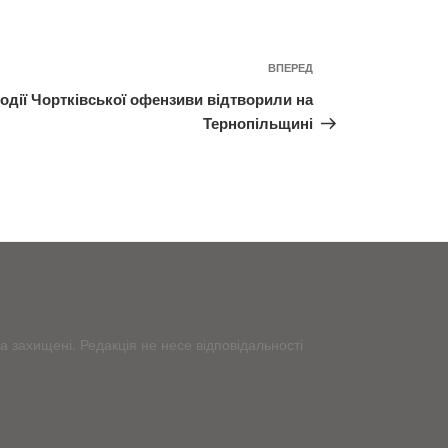
ВПЕРЕД
Наступний
запис
одії Чортківської офензиви відтворили на
Тернопільщині
 захищені. Редакція не несе відповідальності