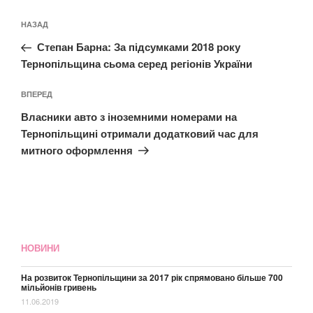
Навігація
Попередній
НАЗАД
записів
запис:
Степан Барна: За підсумками 2018 року
Тернопільщина сьома серед регіонів України
Наступний
ВПЕРЕД
запис
Власники авто з іноземними номерами на
Тернопільщині отримали додатковий час для
митного оформлення
НОВИНИ
На розвиток Тернопільщини за 2017 рік спрямовано більше 700
мільйонів гривень
11.06.2019