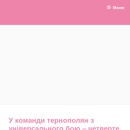
Перейти
Меню
до
вмісту
БАЛАБОНЧИК
Новини Тернополя та
Тернопільщини
У команди тернополян з
універсального бою – четверте