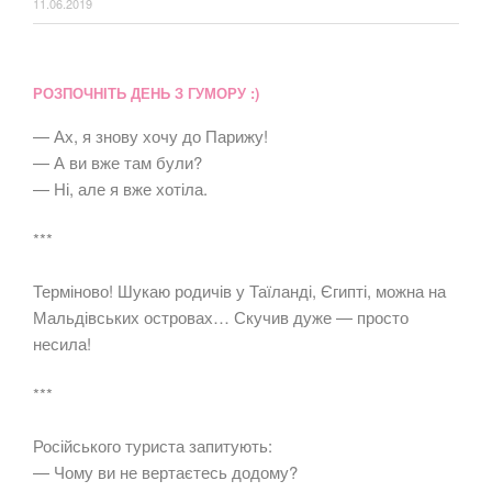
11.06.2019
РОЗПОЧНІТЬ ДЕНЬ З ГУМОРУ :)
— Ах, я знову хочу до Парижу!
— А ви вже там були?
— Ні, але я вже хотіла.
***
Терміново! Шукаю родичів у Таїланді, Єгипті, можна на
Мальдівських островах… Скучив дуже — просто
несила!
***
Російського туриста запитують:
— Чому ви не вертаєтесь додому?