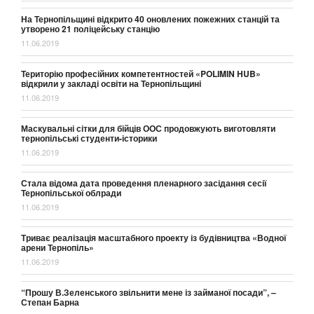
На Тернопільщині відкрито 40 оновлених пожежних станцій та
утворено 21 поліцейську станцію
11.06.2019
Територію професійних компетентностей «POLIMIN HUB»
відкрили у закладі освіти на Тернопільщині
11.06.2019
Маскувальні сітки для бійців ООС продовжують виготовляти
тернопільські студенти-історики
11.06.2019
Стала відома дата проведення пленарного засідання сесії
Тернопільської облради
11.06.2019
Триває реалізація масштабного проекту із будівництва «Водної
арени Тернопіль»
11.06.2019
“Прошу В.Зеленського звільнити мене із займаної посади”, –
Степан Барна