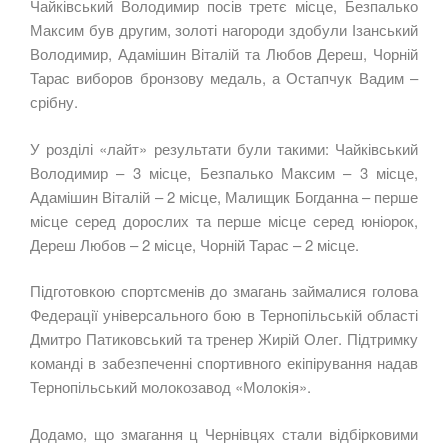
Чайківський Володимир посів третє місце, Безпалько
Максим був другим, золоті нагороди здобули Ізанський
Володимир, Адамішин Віталій та Любов Дереш, Чорній
Тарас виборов бронзову медаль, а Остапчук Вадим –
срібну.
У розділі «лайт» результати були такими: Чайківський
Володимир – 3 місце, Безпалько Максим – 3 місце,
Адамішин Віталій – 2 місце, Малищик Богданна – перше
місце серед дорослих та перше місце серед юніорок,
Дереш Любов – 2 місце, Чорній Тарас – 2 місце.
Підготовкою спортсменів до змагань займалися голова
Федерації універсального бою в Тернопільській області
Дмитро Патиковський та тренер Жирій Олег. Підтримку
команді в забезпеченні спортивного екіпірування надав
Тернопільський молокозавод «Молокія».
Додамо, що змагання ц Чернівцях стали відбірковими