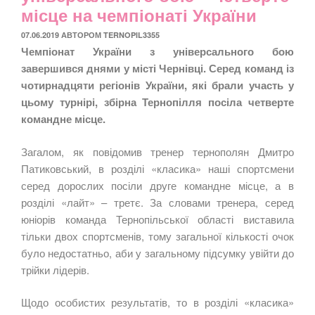
місце на чемпіонаті України
ОПУБЛІКОВАНО
07.06.2019
АВТОРОМ
TERNOPIL3355
Чемпіонат України з універсального бою
завершився днями у місті Чернівці. Серед команд із
чотирнадцяти регіонів України, які брали участь у
цьому турнірі, збірна Тернопілля посіла четверте
командне місце.
Загалом, як повідомив тренер тернополян Дмитро
Патиковський, в розділі «класика» наші спортсмени
серед дорослих посіли друге командне місце, а в
розділі «лайт» – третє. За словами тренера, серед
юніорів команда Тернопільської області виставила
тільки двох спортсменів, тому загальної кількості очок
було недостатньо, аби у загальному підсумку увійти до
трійки лідерів.
Щодо особистих результатів, то в розділі «класика»