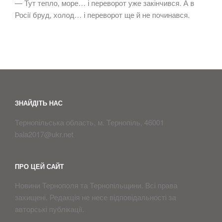
— Тут тепло, море… і переворот уже закінчився. А в
Росії бруд, холод… і переворот ще й не починався.
ЗНАЙДІТЬ НАС
Тернопільська область, м. Тернопіль, 46001
bala2017@ukr.net
ПРО ЦЕЙ САЙТ
Новини Тернополя та Тернопільщини. Всі права
захищені. Редакція не несе відповідальності за
aвторські публікації.