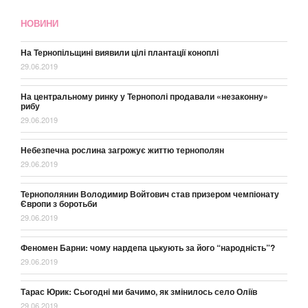
НОВИНИ
На Тернопільщині виявили цілі плантації коноплі
29.06.2019
На центральному ринку у Тернополі продавали «незаконну»
рибу
29.06.2019
Небезпечна рослина загрожує життю тернополян
29.06.2019
Тернополянин Володимир Войтович став призером чемпіонату
Європи з боротьби
29.06.2019
Феномен Барни: чому нардепа цькують за його “народність”?
29.06.2019
Тарас Юрик: Сьогодні ми бачимо, як змінилось село Оліїв
29.06.2019