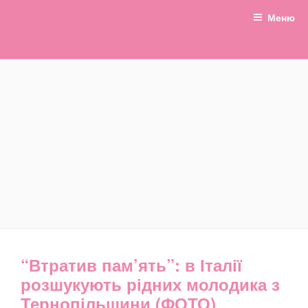
Перейти
Меню
до
вмісту
БАЛАБОНЧИК
Новини Тернополя та
Тернопільщини
“Втратив пам’ять”: в Італії
розшукують рідних молодика з
Тернопільщини (ФОТО)