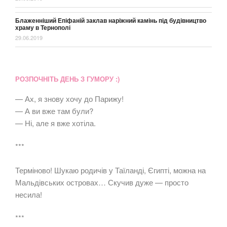
Блаженніший Епіфаній заклав наріжний камінь під будівництво
храму в Тернополі
29.06.2019
РОЗПОЧНІТЬ ДЕНЬ З ГУМОРУ :)
— Ах, я знову хочу до Парижу!
— А ви вже там були?
— Ні, але я вже хотіла.
***
Терміново! Шукаю родичів у Таїланді, Єгипті, можна на
Мальдівських островах… Скучив дуже — просто
несила!
***