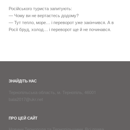
Російського туриста запитують:
— Чому ви не вертаєтесь додому?
— Тут тепло, море… і переворот уже закінчився. А в
Росії бруд, холод… і переворот ще й не починався.
ЗНАЙДІТЬ НАС
Тернопільська область, м. Тернопіль, 46001
bala2017@ukr.net
ПРО ЦЕЙ САЙТ
Новини Тернополя та Тернопільщини. Всі права