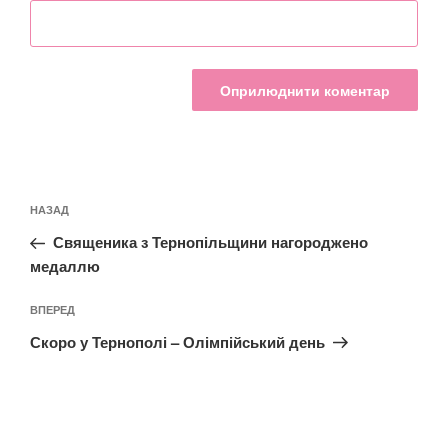
Навігація
Попередній
НАЗАД
записів
запис:
Священика з Тернопільщини нагороджено
медаллю
Наступний
ВПЕРЕД
запис
Скоро у Тернополі – Олімпійський день