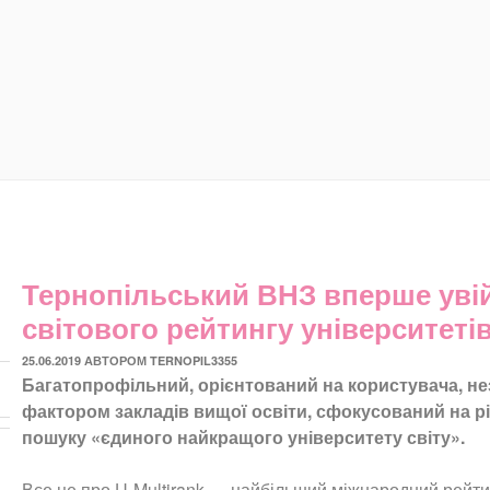
Тернопільський ВНЗ вперше уві
світового рейтингу університеті
ОПУБЛІКОВАНО
25.06.2019
АВТОРОМ
TERNOPIL3355
Багатопрофільний, орієнтований на користувача, н
фактором закладів вищої освіти, сфокусований на різн
пошуку «єдиного найкращого університету світу».
Все це про U-Multirank — найбільший міжнародний рейтин