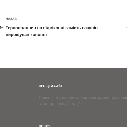
Навігація
Попередній
НАЗАД
записів
запис:
Тернополянин на підвіконні замість вазонів
вирощував коноплі
ПРО ЦЕЙ САЙТ
Новини Тернополя та Тернопільщини. Всі права
за aвторські публікації.
ПОШУК