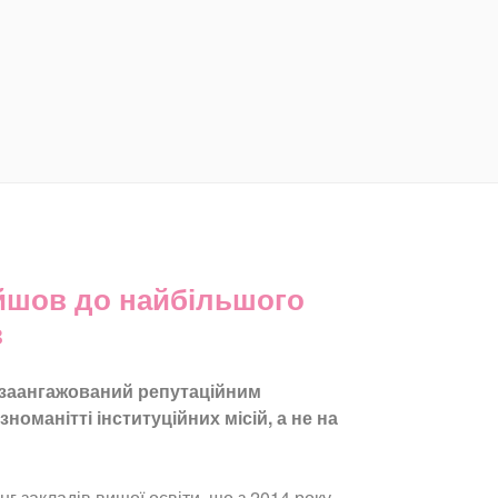
йшов до найбільшого
в
езаангажований репутаційним
оманітті інституційних місій, а не на
г закладів вищої освіти, що з 2014 року