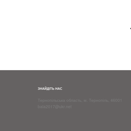
ЗНАЙДІТЬ НАС
Тернопільська область, м. Тернопіль, 46001
bala2017@ukr.net