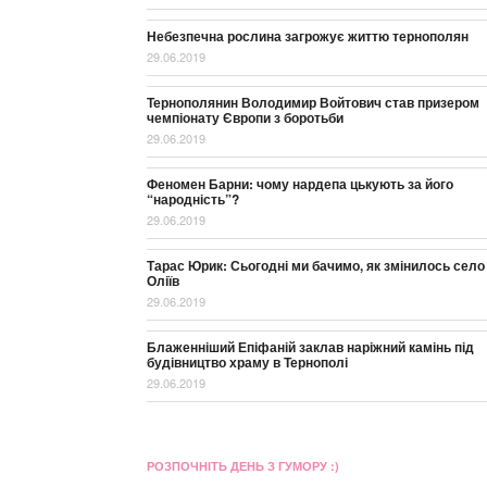
Небезпечна рослина загрожує життю тернополян
29.06.2019
Тернополянин Володимир Войтович став призером
чемпіонату Європи з боротьби
29.06.2019
Феномен Барни: чому нардепа цькують за його
“народність”?
29.06.2019
Тарас Юрик: Сьогодні ми бачимо, як змінилось село
Оліїв
29.06.2019
Блаженніший Епіфаній заклав наріжний камінь під
будівництво храму в Тернополі
29.06.2019
РОЗПОЧНІТЬ ДЕНЬ З ГУМОРУ :)