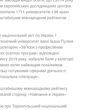
ом європейських дослідницьких центрів
 охопило 1711 університетів з 96 країн
ймасштабнішим міжнародним рейтингом
аціональний звіт по Україні. І
ехнічний університет імені Івана Пулюя
 категоріях «Зв’язок з професійним
х освітніх програм» відповідно.
ингу 2019 року, набрали бали у категорії
оземних колег найвищим показником
йбільш потужними сферами діяльності
гіональна співпраця».
ймасштабнішому міжнародному рейтингу
ованій сторінці «Навчання в Україні»
ією про Тернопільський національний