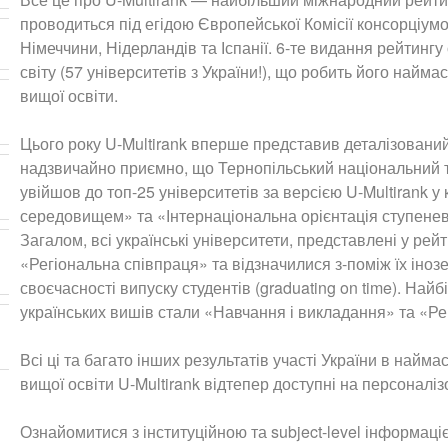
проводиться під егідою Європейської Комісії консорціум
Німеччини, Нідерландів та Іспанії. 6-те видання рейтингу
світу (57 університетів з України!), що робить його на
вищої освіти.
Цього року U-Multirank вперше представив деталізований н
надзвичайно приємно, що Тернопільський національний т
увійшов до топ-25 університетів за версією U-Multirank у
середовищем» та «Інтернаціональна орієнтація ступеневи
Загалом, всі українські університети, представлені у рейт
«Регіональна співпраця» та відзначилися з-поміж їх ін
своєчасності випуску студентів (graduating on time). На
українських вишів стали «Навчання і викладання» та «Ре
Всі ці та багато інших результатів участі України в на
вищої освіти U-Multirank відтепер доступні на персоналіз
Ознайомитися з інституційною та subject-level інформац