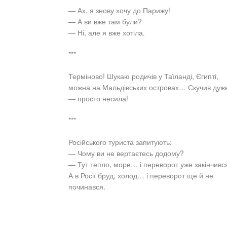
— Ах, я знову хочу до Парижу!
— А ви вже там були?
— Ні, але я вже хотіла.
***
Терміново! Шукаю родичів у Таїланді, Єгипті,
можна на Мальдівських островах… Скучив дуж
— просто несила!
***
Російського туриста запитують:
— Чому ви не вертаєтесь додому?
— Тут тепло, море… і переворот уже закінчивс
А в Росії бруд, холод… і переворот ще й не
починався.