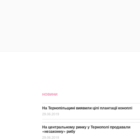
НОВИНИ
На Тернопільщині виявили цілі плантації коноплі
29.06.2019
На центральному ринку у Тернополі продавали
«незаконну» рибу
29.06.2019