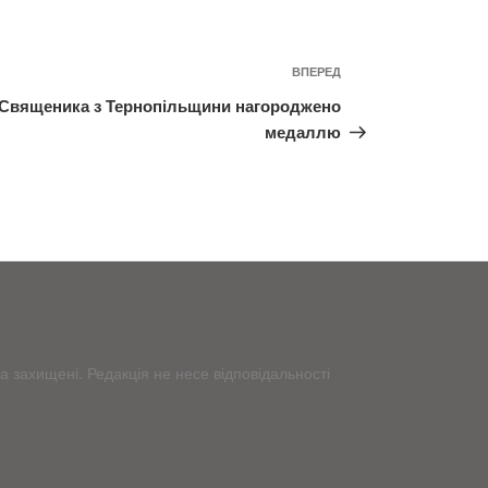
ВПЕРЕД
Наступний
запис
Священика з Тернопільщини нагороджено
медаллю
 захищені. Редакція не несе відповідальності