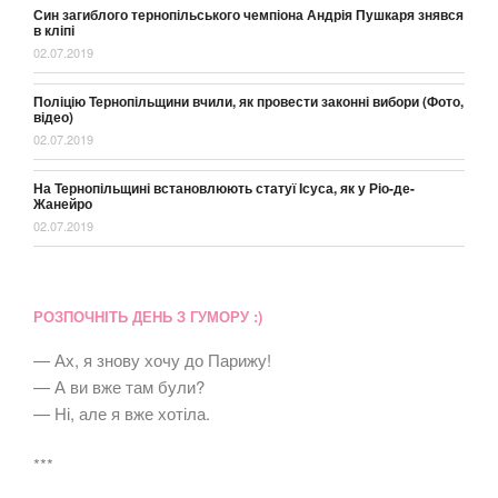
Син загиблого тернопільського чемпіона Андрія Пушкаря знявся
в кліпі
02.07.2019
Поліцію Тернопільщини вчили, як провести законні вибори (Фото,
відео)
02.07.2019
На Тернопільщині встановлюють статуї Ісуса, як у Ріо-де-
Жанейро
02.07.2019
РОЗПОЧНІТЬ ДЕНЬ З ГУМОРУ :)
— Ах, я знову хочу до Парижу!
— А ви вже там були?
— Ні, але я вже хотіла.
***