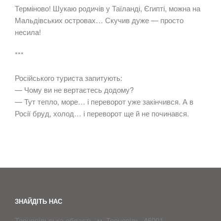
Терміново! Шукаю родичів у Таїланді, Єгипті, можна на
Мальдівських островах… Скучив дуже — просто
несила!
***
Російського туриста запитують:
— Чому ви не вертаєтесь додому?
— Тут тепло, море… і переворот уже закінчився. А в
Росії бруд, холод… і переворот ще й не починався.
ЗНАЙДІТЬ НАС
Тернопільська область, м. Тернопіль, 46001