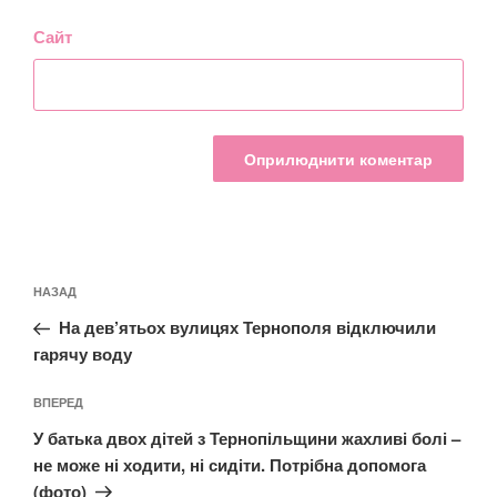
Сайт
Навігація
Попередній
НАЗАД
записів
запис:
На дев’ятьох вулицях Тернополя відключили
гарячу воду
Наступний
ВПЕРЕД
запис
У батька двох дітей з Тернопільщини жахливі болі –
не може ні ходити, ні сидіти. Потрібна допомога
(фото)