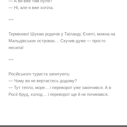
— А ви вже там були?
— Ні, але я вже хотіла.
***
Терміново! Шукаю родичів у Таїланді, Єгипті, можна на
Мальдівських островах… Скучив дуже — просто
несила!
***
Російського туриста запитують:
— Чому ви не вертаєтесь додому?
— Тут тепло, море… і переворот уже закінчився. А в
Росії бруд, холод… і переворот ще й не починався.