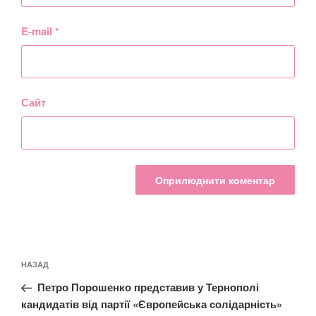
E-mail
*
Сайт
Навігація
Попередній
НАЗАД
записів
запис:
Петро Порошенко представив у Тернополі
кандидатів від партії «Європейська солідарність»