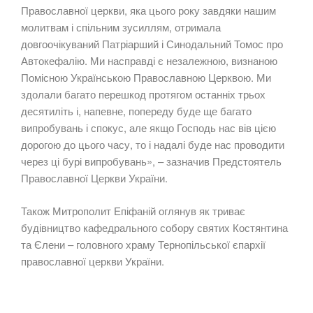
Православної церкви, яка цього року завдяки нашим
молитвам і спільним зусиллям, отримала
довгоочікуваний Патріарший і Синодальний Томос про
Автокефалію. Ми насправді є незалежною, визнаною
Помісною Українською Православною Церквою. Ми
здолали багато перешкод протягом останніх трьох
десятиліть і, напевне, попереду буде ще багато
випробувань і спокус, але якщо Господь нас вів цією
дорогою до цього часу, то і надалі буде нас проводити
через ці бурі випробувань», – зазначив Предстоятель
Православної Церкви України.
Також Митрополит Епіфаній оглянув як триває
будівництво кафедрального собору святих Костянтина
та Єлени – головного храму Тернопільської єпархії
православної церкви України.