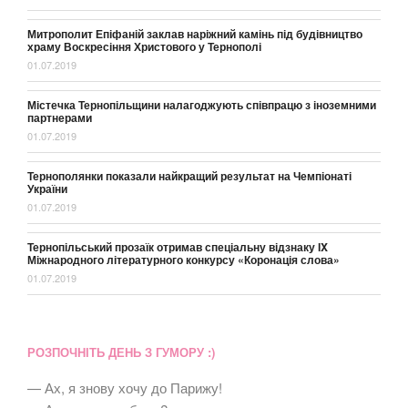
Митрополит Епіфаній заклав наріжний камінь під будівництво
храму Воскресіння Христового у Тернополі
01.07.2019
Містечка Тернопільщини налагоджують співпрацю з іноземними
партнерами
01.07.2019
Тернополянки показали найкращий результат на Чемпіонаті
України
01.07.2019
Тернопільський прозаїк отримав спеціальну відзнаку ІX
Міжнародного літературного конкурсу «Коронація слова»
01.07.2019
РОЗПОЧНІТЬ ДЕНЬ З ГУМОРУ :)
— Ах, я знову хочу до Парижу!