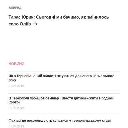
Наступний
ВПЕРЕД
запис
Тарас Юрик: Сьогодні ми бачимо, як змінилось
село Оліїв
НОВИНИ
Як в Тернопільській області готуються до нового навчального
року
01.07.2019
В Тернополі пройшов семінар «Щастя дитини – жити в родині»
(фото)
01.07.2019
Фахівці не рекомендують купатися у тернопільському ставі
01.07.2019