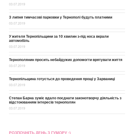
03.07.2019
З липня тимчасові парковки у Тернополі будуть платними
03.07.2019
У жителя Тернопільщини за 10 хвилин з-під носа вкрали
автомобіль
03.07.2019
Тернополянин просить небайдужих допомогти врятувати життя
03.07.2019
Тернопільщина готується до проведення прощі у Зарваниці
03.07.2019
Степан Барна зуміє вдало поєднати законотворчу діяльність з
відстоюванням інтересів тернополян
03.07.2019
РОЗПОЧНІТЬ ДЕНЬ З ГУМОРУ :)