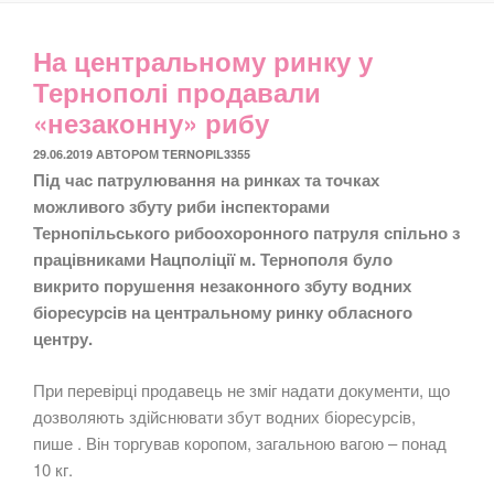
На центральному ринку у
Тернополі продавали
«незаконну» рибу
ОПУБЛІКОВАНО
29.06.2019
АВТОРОМ
TERNOPIL3355
Під час патрулювання на ринках та точках
можливого збуту риби інспекторами
Тернопільського рибоохоронного патруля спільно з
працівниками Нацполіції м. Тернополя було
викрито порушення незаконного збуту водних
біоресурсів на центральному ринку обласного
центру.
При перевірці продавець не зміг надати документи, що
дозволяють здійснювати збут водних біоресурсів,
пише . Він торгував коропом, загальною вагою – понад
10 кг.