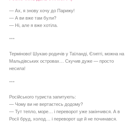
— Ах, я знову хочу до Парижу!
— А ви вже там були?
— Ні, але я вже хотіла.
***
Терміново! Шукаю родичів у Таїланді, Єгипті, можна на
Мальдівських островах… Скучив дуже — просто
несила!
***
Російського туриста запитують:
— Чому ви не вертаєтесь додому?
— Тут тепло, море… і переворот уже закінчився. А в
Росії бруд, холод… і переворот ще й не починався.