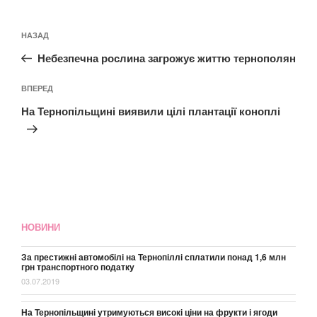
Навігація
Попередній
НАЗАД
записів
запис:
Небезпечна рослина загрожує життю тернополян
Наступний
ВПЕРЕД
запис
На Тернопільщині виявили цілі плантації коноплі
НОВИНИ
За престижні автомобілі на Тернопіллі сплатили понад 1,6 млн
грн транспортного податку
03.07.2019
На Тернопільщині утримуються високі ціни на фрукти і ягоди