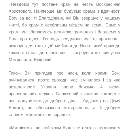
«Невдовзі тут постане храм на честь Воскресіння
Христового. Найперше, ми будуємо храми із вдячності
Богу за всі ті Благодіяння, які Він звершує у нашому
житті, бо храм є особливим місцем на землі. Саме у
храмі ми збираємось великою громадою і благаємо у
Бога про щось. Господь неодмінно чує ці прохання і
виконує для того, щоб ми йшли до Нього, який приведе
кожного із нас до спасіння», – звернувся до присутніх
Митрополит Епіфаній.
Також Він пригадав про часи, коли храми Божі
руйнувалися, проте сьогодні усе змінилося і за час
незалежності України звели близько 4 тисячі
православних церков. Блаженний закликав кожного з
нас долучитися до доброго діла – будівництва Дому
Божого, не обов’язково матеріально, а й добрим
словом, молитвою чи порадою.
«Ми віримо, що цей храм буде ще однією цеглиною у