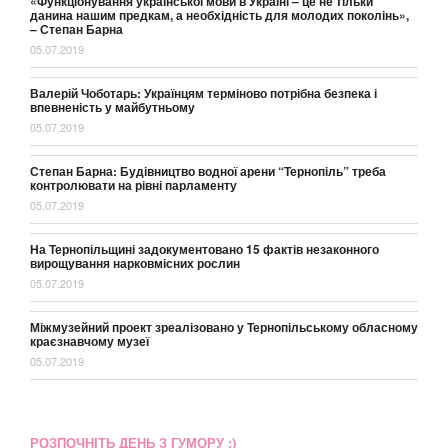
«Функціонування української мови в Україні – це не тільки
данина нашим предкам, а необхідність для молодих поколінь»,
– Степан Барна
05.07.2019
Валерій Чоботарь: Українцям терміново потрібна безпека і
впевненість у майбутньому
05.07.2019
Степан Барна: Будівництво водної арени “Тернопіль” треба
контролювати на рівні парламенту
05.07.2019
На Тернопільщині задокументовано 15 фактів незаконного
вирощування нарковмісних рослин
05.07.2019
Міжмузейний проект зреалізовано у Тернопільському обласному
краєзнавчому музеї
05.07.2019
РОЗПОЧНІТЬ ДЕНЬ З ГУМОРУ :)