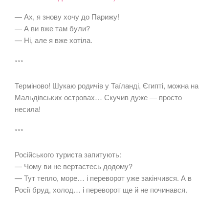
— Ах, я знову хочу до Парижу!
— А ви вже там були?
— Ні, але я вже хотіла.
***
Терміново! Шукаю родичів у Таїланді, Єгипті, можна на
Мальдівських островах… Скучив дуже — просто
несила!
***
Російського туриста запитують:
— Чому ви не вертаєтесь додому?
— Тут тепло, море… і переворот уже закінчився. А в
Росії бруд, холод… і переворот ще й не починався.