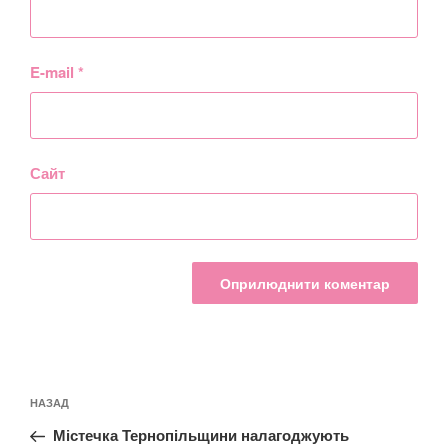
E-mail
*
Сайт
Навігація
Попередній
НАЗАД
записів
запис:
Містечка Тернопільщини налагоджують