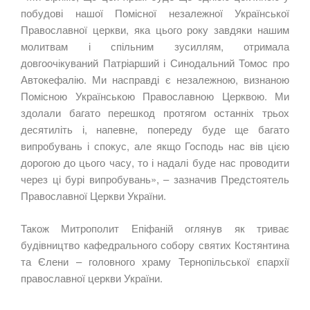
побудові нашої Помісної незалежної Української
Православної церкви, яка цього року завдяки нашим
молитвам і спільним зусиллям, отримала
довгоочікуваний Патріарший і Синодальний Томос про
Автокефалію. Ми насправді є незалежною, визнаною
Помісною Українською Православною Церквою. Ми
здолали багато перешкод протягом останніх трьох
десятиліть і, напевне, попереду буде ще багато
випробувань і спокус, але якщо Господь нас вів цією
дорогою до цього часу, то і надалі буде нас проводити
через ці бурі випробувань», – зазначив Предстоятель
Православної Церкви України.
Також Митрополит Епіфаній оглянув як триває
будівництво кафедрального собору святих Костянтина
та Єлени – головного храму Тернопільської єпархії
православної церкви України.