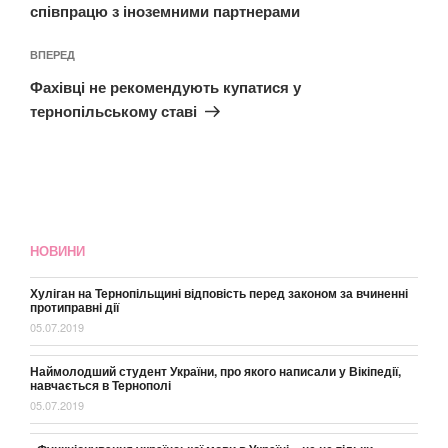
співпрацю з іноземними партнерами
Наступний
ВПЕРЕД
запис
Фахівці не рекомендують купатися у
тернопільському ставі
НОВИНИ
Хуліган на Тернопільщині відповість перед законом за вчиненні
протиправні дії
05.07.2019
Наймолодший студент України, про якого написали у Вікіпедії,
навчається в Тернополі
05.07.2019