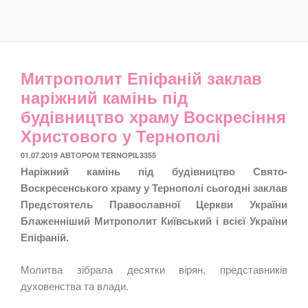
Митрополит Епіфаній заклав
наріжний камінь під
будівництво храму Воскресіння
Христового у Тернополі
ОПУБЛІКОВАНО
01.07.2019
АВТОРОМ
TERNOPIL3355
Наріжний камінь під будівництво Свято-
Воскресенського храму у Тернополі сьогодні заклав
Предстоятель Православної Церкви України
Блаженніший Митрополит Київський і всієї України
Епіфаній.
Молитва зібрала десятки вірян, представників
духовенства та влади.