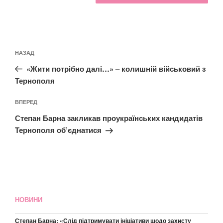
Навігація
Попередній
НАЗАД
записів
запис:
«Жити потрібно далі…» – колишній військовий з
Тернополя
Наступний
ВПЕРЕД
запис
Степан Барна закликав проукраїнських кандидатів
Тернополя об’єднатися
НОВИНИ
Степан Барна: «Слід підтримувати ініціативи щодо захисту