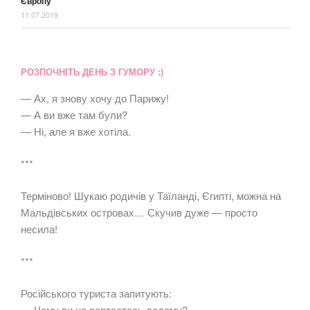
Європу
11.07.2019
РОЗПОЧНІТЬ ДЕНЬ З ГУМОРУ :)
— Ах, я знову хочу до Парижу!
— А ви вже там були?
— Ні, але я вже хотіла.
***
Терміново! Шукаю родичів у Таїланді, Єгипті, можна на
Мальдівських островах… Скучив дуже — просто
несила!
***
Російського туриста запитують:
— Чому ви не вертаєтесь додому?