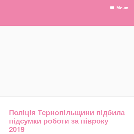
Перейти
Меню
до
вмісту
БАЛАБОНЧИК
Новини Тернополя та
Тернопільщини
Поліція Тернопільщини підбила
підсумки роботи за півроку
2019