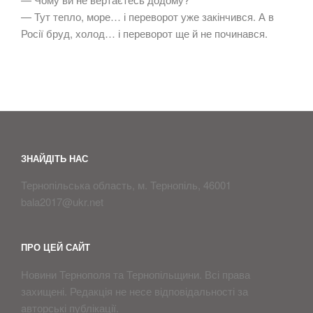
— Тут тепло, море… і переворот уже закінчився. А в
Росії бруд, холод… і переворот ще й не починався.
ЗНАЙДІТЬ НАС
Тернопільська область, м. Тернопіль, 46001
bala2017@ukr.net
ПРО ЦЕЙ САЙТ
Новини Тернополя та Тернопільщини. Всі права
захищені. Редакція не несе відповідальності за
aвторські публікації.