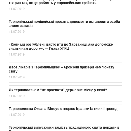
тварин так, як це роблять у європейських країнах»
11.07.2019
Тернопільські поліцейські просять допомогти встановити особи
зловмисників
11.07.2019
«Коли ми розгублені, варто йти до Зарваниці, яка допоможе
знайти нам дорогу», — Глава УГКЦ
11.07.2019
Двоє лікарів з Тернопільщини – бронзові призери чемпіонату
світу
11.07.2019
Як тернополянам “не проспати” державне місце у виші?
11.07.2019
Тернополянка Оксана Білоус створює іграшки із тисячі троянд
11.07.2019
Тернопільські випускники замість традиційного свята поїхали в