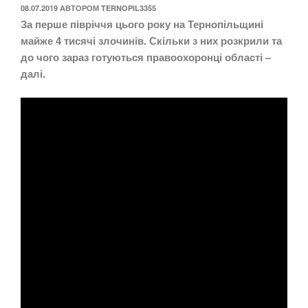
ОПУБЛІКОВАНО
08.07.2019
АВТОРОМ
TERNOPIL3355
За перше півріччя цього року на Тернопільщині
майже 4 тисячі злочинів. Скільки з них розкрили та
до чого зараз готуються правоохоронці області –
далі.