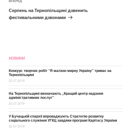
Наступний
ВПЕРЕД
запис
Серпень на Тернопільщині дзвенить
фестивальними дзвонами
НОВИНИ
Конкурс творчих робіт “Я малюю мирну Україну” триває на
Тернопільщині
22.07.2019
На Тернопільщині визначають „Кращий центр надання
адміністративних послуг”
22.07.2019
У Бучацькій єпархії впроваджують Стратегію розвитку
соціального служіння УГКЦ завдяки програмі Карітасу України
22.07.2019