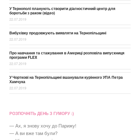
У Тернополі планують створити діагностичний центр для
боротьби з раком (відео)
22.07.2019
Вибухівку продовжують виявляти на Тернопільщині
22.07.2019
Про навчання та стажування в Америці розповіла випускниця
програми FLEX
22.07.2019
У Чорткові на Тернопільщині вшанували курінного УПА Петра
Хамчука
22.07.2019
РОЗПОЧНІТЬ ДЕНЬ З ГУМОРУ :)
— Ах, я знову хочу до Парижу!
— А ви вже там були?