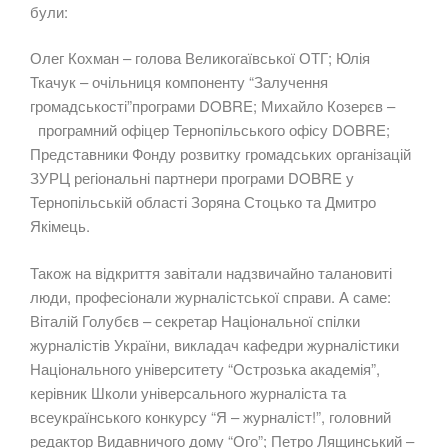
були:
Олег Кохман – голова Великогаївської ОТГ; Юлія
Ткачук – очільниця компоненту “Залучення
громадськості”програми DOBRE; Михайло Козерєв –
програмний офіцер Тернопільського офісу DOBRE;
Представники Фонду розвитку громадських організацій
ЗУРЦ регіональні партнери програми DOBRE у
Тернопільській області Зоряна Стоцько та Дмитро
Якімець.
Також на відкриття завітали надзвичайно талановиті
люди, професіонали журналістської справи. А саме:
Віталій Голубєв – секретар Національної спілки
журналістів України, викладач кафедри журналістики
Національного університету “Острозька академія”,
керівник Школи універсального журналіста та
всеукраїнського конкурсу “Я – журналіст!”, головний
редактор Видавничого дому “Ого”; Петро Лящинський –