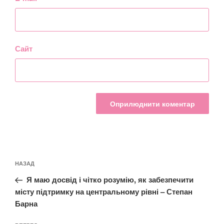
Сайт
Навігація
Попередній
НАЗАД
записів
запис:
Я маю досвід і чітко розумію, як забезпечити
місту підтримку на центральному рівні – Степан
Барна