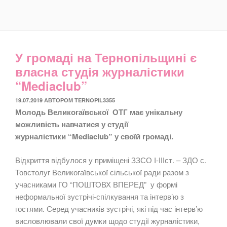
У громаді на Тернопільщині є
власна студія журналістики
“Mediaclub”
ОПУБЛІКОВАНО
19.07.2019
АВТОРОМ
TERNOPIL3355
Молодь Великогаївської ОТГ має унікальну
можливість навчатися у студії
журналістики “Mediaclub” у своїй громаді.
Відкриття відбулося у приміщені ЗЗСО І-ІІІст. – ЗДО с.
Товстолуг Великогаївської сільської ради разом з
учасниками ГО “ПОШТОВХ ВПЕРЕД” у формі
неформальної зустрічі-спілкування та інтерв’ю з
гостями. Серед учасників зустрічі, які під час інтерв’ю
висловлювали свої думки щодо студії журналістики,