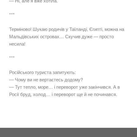
— Ні, але я вже хотіла.
***
Терміново! Шукаю родичів у Таїланді, Єгипті, можна на
Мальдівських островах… Скучив дуже — просто
несила!
***
Російського туриста запитують:
— Чому ви не вертаєтесь додому?
— Тут тепло, море… і переворот уже закінчився. А в
Росії бруд, холод… і переворот ще й не починався.