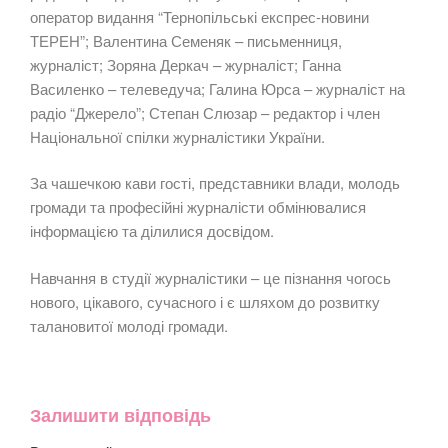
оператор видання “Тернопільські експрес-новини
ТЕРЕН”; Валентина Семеняк – письменниця,
журналіст; Зоряна Деркач – журналіст; Ганна
Василенко – телеведуча; Галина Юрса – журналіст на
радіо “Джерело”; Степан Слюзар – редактор і член
Національної спілки журналістики України.
За чашечкою кави гості, представники влади, молодь
громади та професійні журналісти обмінювалися
інформацією та ділилися досвідом.
Навчання в студії журналістики – це пізнання чогось
нового, цікавого, сучасного і є шляхом до розвитку
талановитої молоді громади.
Залишити відповідь